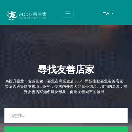
跳
頁
到
面
主
頂
TW
要
端
內
容
區
塊
尋找友善店家
為提升臺北市友善形象，臺北市商業處於105年開始推動臺北友善店家，
希望透過提供友善項目服務，使國內外遊客能感受到台北城市的溫暖，提
升友善店家知名度及形象，促進友善城市的發展。