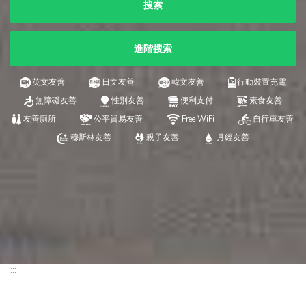
搜索
進階搜索
英文友善
日文友善
韓文友善
行動裝置充電
無障礙友善
性別友善
便利支付
素食友善
友善廁所
公平貿易友善
Free WiFi
自行車友善
穆斯林友善
親子友善
月經友善
:::