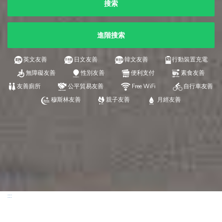
搜索
進階搜索
英文友善
日文友善
韓文友善
行動裝置充電
無障礙友善
性別友善
便利支付
素食友善
友善廁所
公平貿易友善
Free WiFi
自行車友善
穆斯林友善
親子友善
月經友善
:::