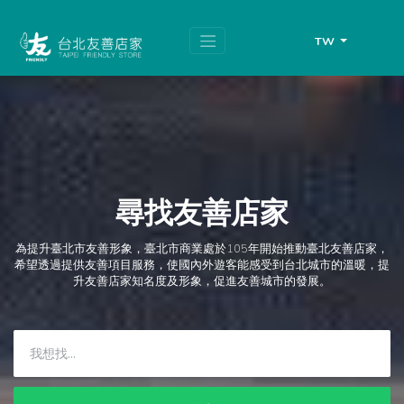
跳
頁
到
面
主
頂
TW
要
端
內
容
區
塊
尋找友善店家
為提升臺北市友善形象，臺北市商業處於105年開始推動臺北友善店家，
希望透過提供友善項目服務，使國內外遊客能感受到台北城市的溫暖，提
升友善店家知名度及形象，促進友善城市的發展。