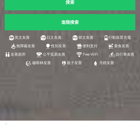
搜索
進階搜索
英文友善
日文友善
韓文友善
行動裝置充電
無障礙友善
性別友善
便利支付
素食友善
友善廁所
公平貿易友善
Free WiFi
自行車友善
穆斯林友善
親子友善
月經友善
:::