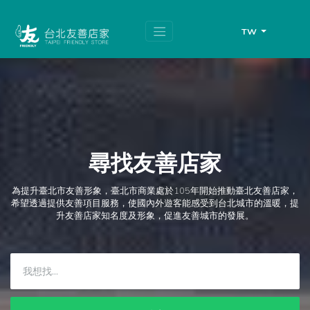
跳
頁
到
面
主
頂
TW
要
端
內
容
區
塊
尋找友善店家
為提升臺北市友善形象，臺北市商業處於105年開始推動臺北友善店家，
希望透過提供友善項目服務，使國內外遊客能感受到台北城市的溫暖，提
升友善店家知名度及形象，促進友善城市的發展。