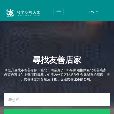
跳
頁
到
面
主
頂
TW
要
端
內
容
區
塊
尋找友善店家
為提升臺北市友善形象，臺北市商業處於105年開始推動臺北友善店家，
希望透過提供友善項目服務，使國內外遊客能感受到台北城市的溫暖，提
升友善店家知名度及形象，促進友善城市的發展。