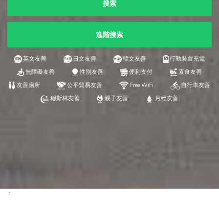
搜索
進階搜索
英文友善
日文友善
韓文友善
行動裝置充電
無障礙友善
性別友善
便利支付
素食友善
友善廁所
公平貿易友善
Free WiFi
自行車友善
穆斯林友善
親子友善
月經友善
:::