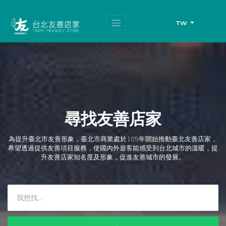
跳
頁
到
面
主
頂
TW
要
端
內
容
區
塊
尋找友善店家
為提升臺北市友善形象，臺北市商業處於105年開始推動臺北友善店家，
希望透過提供友善項目服務，使國內外遊客能感受到台北城市的溫暖，提
升友善店家知名度及形象，促進友善城市的發展。