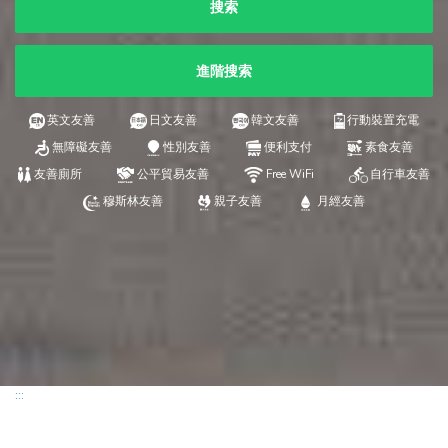
搜索
進階搜索
英文友善
日文友善
韓文友善
行動裝置充電
無障礙友善
性別友善
便利支付
素食友善
友善廁所
公平貿易友善
Free WiFi
自行車友善
穆斯林友善
親子友善
月經友善
:::