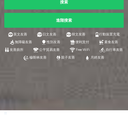
搜索
進階搜索
英文友善
日文友善
韓文友善
行動裝置充電
無障礙友善
性別友善
便利支付
素食友善
友善廁所
公平貿易友善
Free WiFi
自行車友善
穆斯林友善
親子友善
月經友善
:::