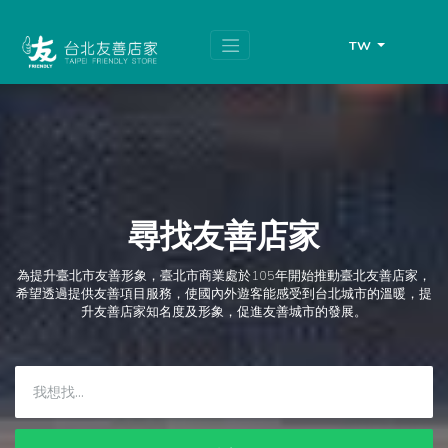
跳
頁
到
面
主
頂
TW
要
端
內
容
區
塊
尋找友善店家
為提升臺北市友善形象，臺北市商業處於105年開始推動臺北友善店家，
希望透過提供友善項目服務，使國內外遊客能感受到台北城市的溫暖，提
升友善店家知名度及形象，促進友善城市的發展。