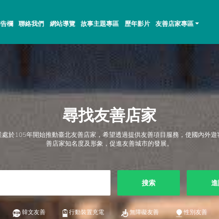
佈告欄
聯絡我們
網站導覽
故事主題專區
歷年影片
友善店家專區
尋找友善店家
業處於105年開始推動臺北友善店家，希望透過提供友善項目服務，使國內外遊
善店家知名度及形象，促進友善城市的發展。
搜索
進
韓文友善
行動裝置充電
無障礙友善
性別友善