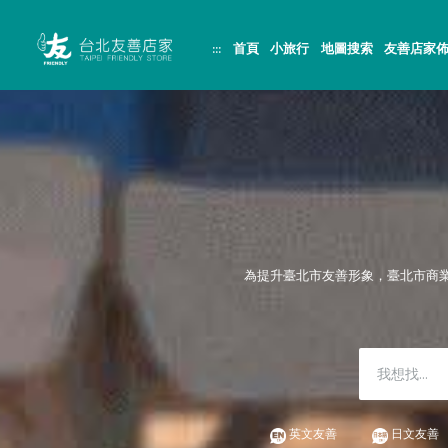
跳
頁
到
面
主
頂
:::
首頁
小旅行
地圖搜索
友善店家
要
端
內
容
區
塊
為提升臺北市友善形象，臺北市商
英文友善
日文友善