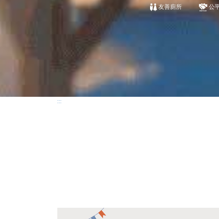
友善廁所
公
:::