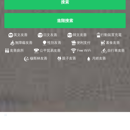
搜索
進階搜索
英文友善
日文友善
韓文友善
行動裝置充電
無障礙友善
性別友善
便利支付
素食友善
友善廁所
公平貿易友善
Free WiFi
自行車友善
穆斯林友善
親子友善
月經友善
:::