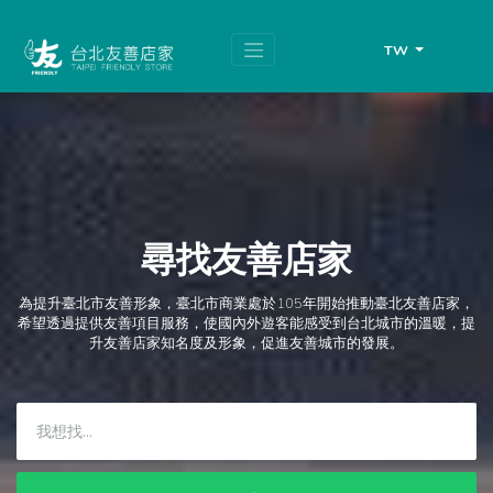
跳
頁
到
面
主
頂
TW
要
端
內
容
區
塊
尋找友善店家
為提升臺北市友善形象，臺北市商業處於105年開始推動臺北友善店家，
希望透過提供友善項目服務，使國內外遊客能感受到台北城市的溫暖，提
升友善店家知名度及形象，促進友善城市的發展。