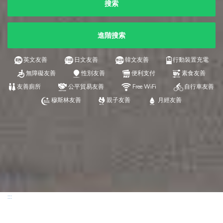
搜索
進階搜索
英文友善
日文友善
韓文友善
行動裝置充電
無障礙友善
性別友善
便利支付
素食友善
友善廁所
公平貿易友善
Free WiFi
自行車友善
穆斯林友善
親子友善
月經友善
:::