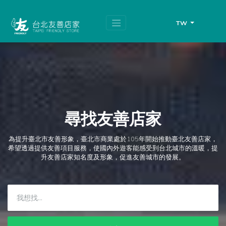
跳
頁
到
面
主
頂
TW
要
端
內
容
區
塊
尋找友善店家
為提升臺北市友善形象，臺北市商業處於105年開始推動臺北友善店家，
希望透過提供友善項目服務，使國內外遊客能感受到台北城市的溫暖，提
升友善店家知名度及形象，促進友善城市的發展。