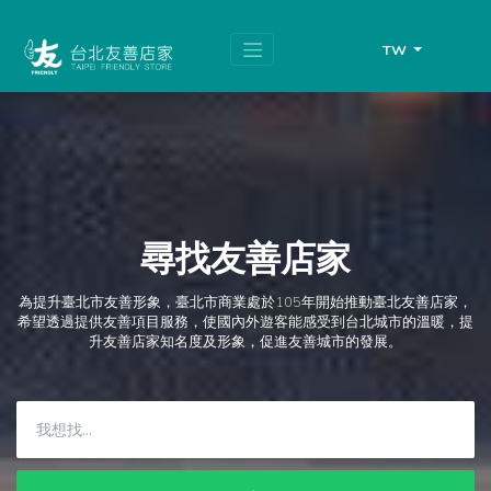
跳
頁
到
面
主
頂
TW
要
端
內
容
區
塊
尋找友善店家
為提升臺北市友善形象，臺北市商業處於105年開始推動臺北友善店家，
希望透過提供友善項目服務，使國內外遊客能感受到台北城市的溫暖，提
升友善店家知名度及形象，促進友善城市的發展。