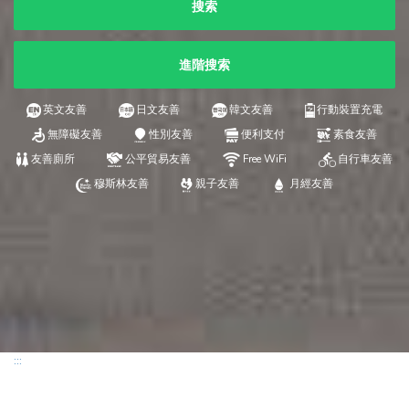
搜索
進階搜索
英文友善
日文友善
韓文友善
行動裝置充電
無障礙友善
性別友善
便利支付
素食友善
友善廁所
公平貿易友善
Free WiFi
自行車友善
穆斯林友善
親子友善
月經友善
:::