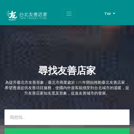
跳
頁
到
面
主
頂
TW
要
端
內
容
區
塊
尋找友善店家
為提升臺北市友善形象，臺北市商業處於105年開始推動臺北友善店家，
希望透過提供友善項目服務，使國內外遊客能感受到台北城市的溫暖，提
升友善店家知名度及形象，促進友善城市的發展。