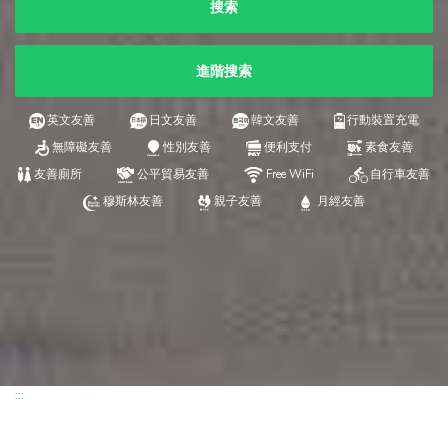
搜索
進階搜索
英文友善
日文友善
韓文友善
行動裝置充電
無障礙友善
性別友善
便利支付
素食友善
友善廁所
公平貿易友善
Free WiFi
自行車友善
穆斯林友善
親子友善
月經友善
:::