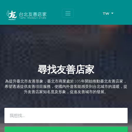
跳
頁
到
面
主
頂
TW
要
端
內
容
區
塊
尋找友善店家
為提升臺北市友善形象，臺北市商業處於105年開始推動臺北友善店家，
希望透過提供友善項目服務，使國內外遊客能感受到台北城市的溫暖，提
升友善店家知名度及形象，促進友善城市的發展。