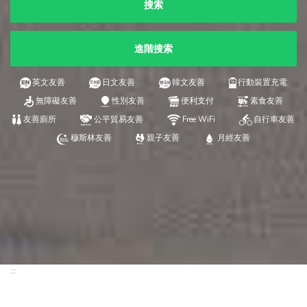
搜索
進階搜索
英文友善
日文友善
韓文友善
行動裝置充電
無障礙友善
性別友善
便利支付
素食友善
友善廁所
公平貿易友善
Free WiFi
自行車友善
穆斯林友善
親子友善
月經友善
:::