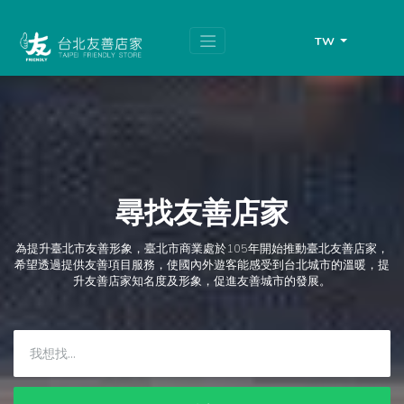
跳
頁
到
面
主
頂
TW
要
端
內
容
區
塊
尋找友善店家
為提升臺北市友善形象，臺北市商業處於105年開始推動臺北友善店家，
希望透過提供友善項目服務，使國內外遊客能感受到台北城市的溫暖，提
升友善店家知名度及形象，促進友善城市的發展。