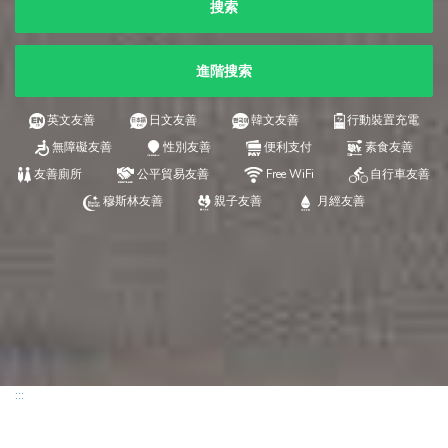
搜索
進階搜索
英文友善
日文友善
韓文友善
行動裝置充電
無障礙友善
性別友善
便利支付
素食友善
友善廁所
公平貿易友善
Free WiFi
自行車友善
穆斯林友善
親子友善
月經友善
:::