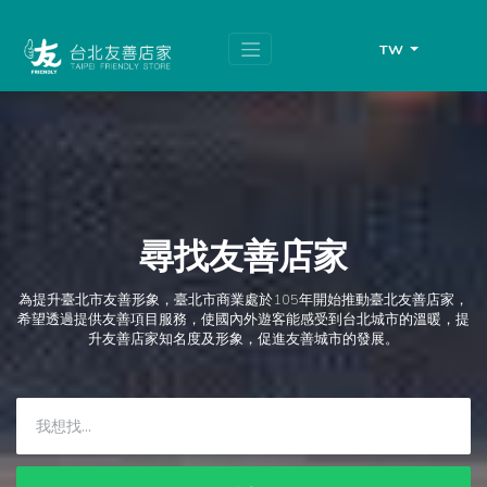
跳
頁
到
面
主
頂
TW
要
端
內
容
區
塊
尋找友善店家
為提升臺北市友善形象，臺北市商業處於105年開始推動臺北友善店家，
希望透過提供友善項目服務，使國內外遊客能感受到台北城市的溫暖，提
升友善店家知名度及形象，促進友善城市的發展。