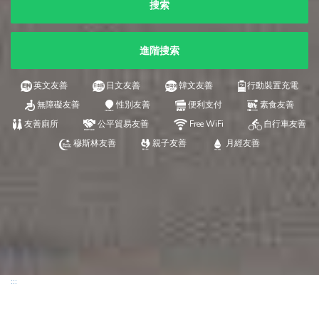
搜索
進階搜索
英文友善
日文友善
韓文友善
行動裝置充電
無障礙友善
性別友善
便利支付
素食友善
友善廁所
公平貿易友善
Free WiFi
自行車友善
穆斯林友善
親子友善
月經友善
:::