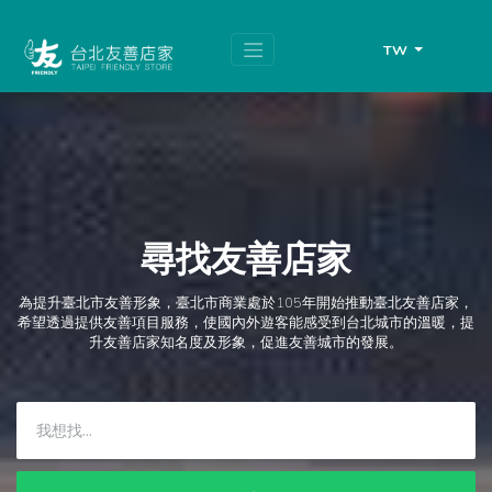
跳
頁
到
面
主
頂
TW
要
端
內
容
區
塊
尋找友善店家
為提升臺北市友善形象，臺北市商業處於105年開始推動臺北友善店家，
希望透過提供友善項目服務，使國內外遊客能感受到台北城市的溫暖，提
升友善店家知名度及形象，促進友善城市的發展。