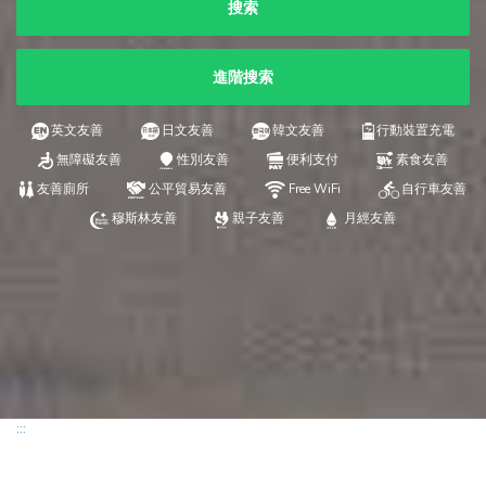
搜索
進階搜索
英文友善
日文友善
韓文友善
行動裝置充電
無障礙友善
性別友善
便利支付
素食友善
友善廁所
公平貿易友善
Free WiFi
自行車友善
穆斯林友善
親子友善
月經友善
:::