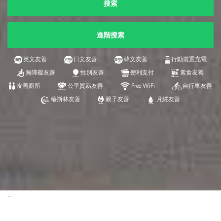
搜索
進階搜索
英文友善
日文友善
韓文友善
行動裝置充電
無障礙友善
性別友善
便利支付
素食友善
友善廁所
公平貿易友善
Free WiFi
自行車友善
穆斯林友善
親子友善
月經友善
:::