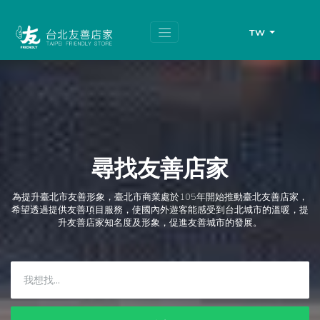
跳
頁
到
面
主
頂
TW
要
端
內
容
區
塊
尋找友善店家
為提升臺北市友善形象，臺北市商業處於105年開始推動臺北友善店家，
希望透過提供友善項目服務，使國內外遊客能感受到台北城市的溫暖，提
升友善店家知名度及形象，促進友善城市的發展。