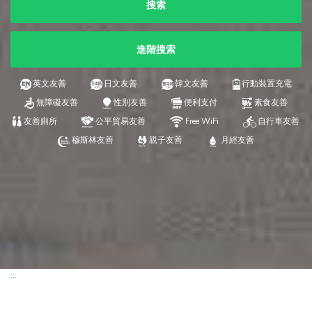
搜索
進階搜索
英文友善
日文友善
韓文友善
行動裝置充電
無障礙友善
性別友善
便利支付
素食友善
友善廁所
公平貿易友善
Free WiFi
自行車友善
穆斯林友善
親子友善
月經友善
:::