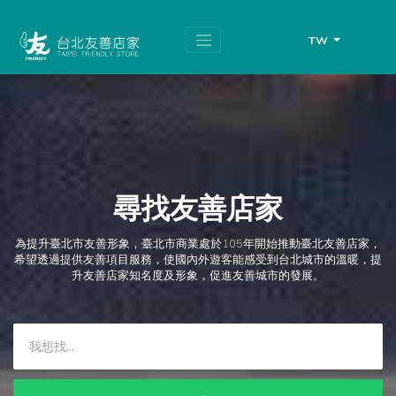
跳
頁
到
面
主
頂
TW
要
端
內
容
區
塊
尋找友善店家
為提升臺北市友善形象，臺北市商業處於105年開始推動臺北友善店家，
希望透過提供友善項目服務，使國內外遊客能感受到台北城市的溫暖，提
升友善店家知名度及形象，促進友善城市的發展。