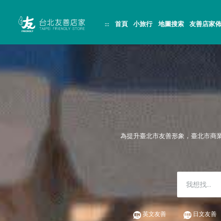
跳
頁
到
面
主
頂
:::
首頁
小旅行
地圖搜索
友善店家
要
端
內
容
區
塊
為提升臺北市友善形象，臺北市商
英文友善
日文友善