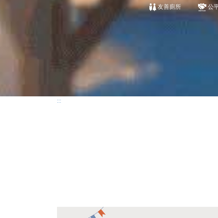
友善廁所
公
:::