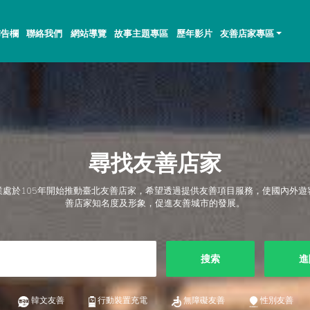
佈告欄
聯絡我們
網站導覽
故事主題專區
歷年影片
友善店家專區
尋找友善店家
業處於105年開始推動臺北友善店家，希望透過提供友善項目服務，使國內外遊
善店家知名度及形象，促進友善城市的發展。
搜索
進
韓文友善
行動裝置充電
無障礙友善
性別友善