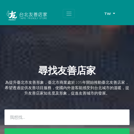
跳
頁
到
面
主
頂
TW
要
端
內
容
區
塊
尋找友善店家
為提升臺北市友善形象，臺北市商業處於105年開始推動臺北友善店家，
希望透過提供友善項目服務，使國內外遊客能感受到台北城市的溫暖，提
升友善店家知名度及形象，促進友善城市的發展。