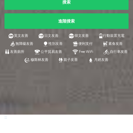
搜索
進階搜索
英文友善
日文友善
韓文友善
行動裝置充電
無障礙友善
性別友善
便利支付
素食友善
友善廁所
公平貿易友善
Free WiFi
自行車友善
穆斯林友善
親子友善
月經友善
:::