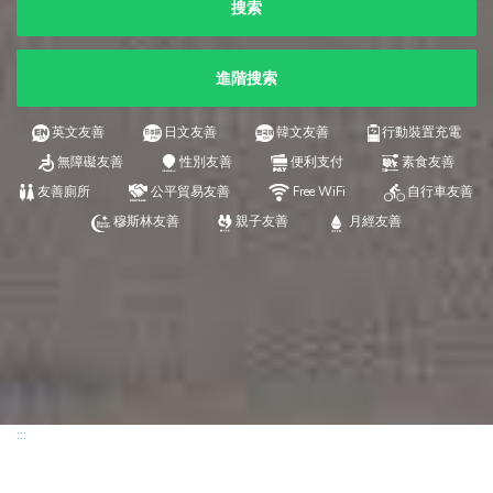
搜索
進階搜索
英文友善
日文友善
韓文友善
行動裝置充電
無障礙友善
性別友善
便利支付
素食友善
友善廁所
公平貿易友善
Free WiFi
自行車友善
穆斯林友善
親子友善
月經友善
:::