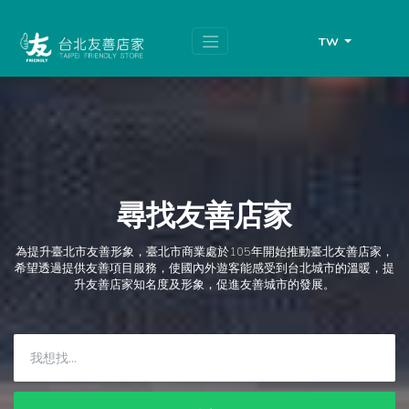
跳
頁
到
面
主
頂
TW
要
端
內
容
區
塊
尋找友善店家
為提升臺北市友善形象，臺北市商業處於105年開始推動臺北友善店家，
希望透過提供友善項目服務，使國內外遊客能感受到台北城市的溫暖，提
升友善店家知名度及形象，促進友善城市的發展。