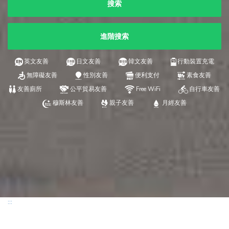
搜索
進階搜索
英文友善
日文友善
韓文友善
行動裝置充電
無障礙友善
性別友善
便利支付
素食友善
友善廁所
公平貿易友善
Free WiFi
自行車友善
穆斯林友善
親子友善
月經友善
:::