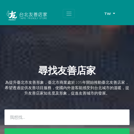
跳
頁
到
面
主
頂
TW
要
端
內
容
區
塊
尋找友善店家
為提升臺北市友善形象，臺北市商業處於105年開始推動臺北友善店家，
希望透過提供友善項目服務，使國內外遊客能感受到台北城市的溫暖，提
升友善店家知名度及形象，促進友善城市的發展。