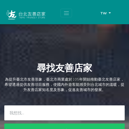
跳
頁
到
面
主
頂
TW
要
端
內
容
區
塊
尋找友善店家
為提升臺北市友善形象，臺北市商業處於105年開始推動臺北友善店家，
希望透過提供友善項目服務，使國內外遊客能感受到台北城市的溫暖，提
升友善店家知名度及形象，促進友善城市的發展。