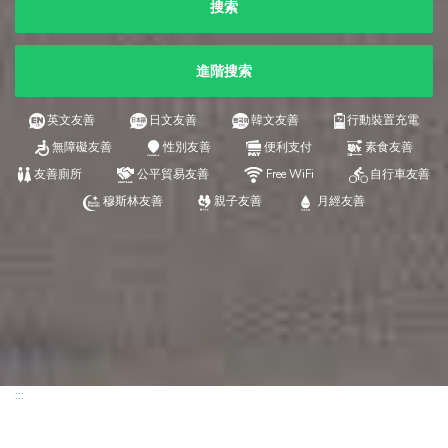
搜索
進階搜索
英文友善
日文友善
韓文友善
行動裝置充電
無障礙友善
性別友善
便利支付
素食友善
友善廁所
公平貿易友善
Free WiFi
自行車友善
穆斯林友善
親子友善
月經友善
:::