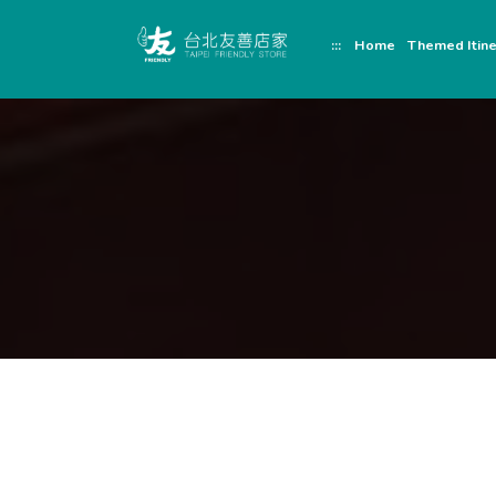
跳
頁
到
面
:::
Home
Themed Itine
主
頂
要
端
內
容
區
塊