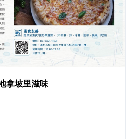
地拿坡里滋味
善