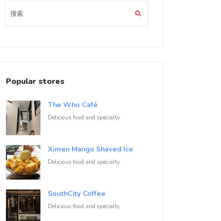
Popular stores
The Who Café
Delicious food and specialty
Ximen Mango Shaved Ice
Delicious food and specialty
SouthCity Coffee
Delicious food and specialty