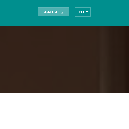
Add listing
EN