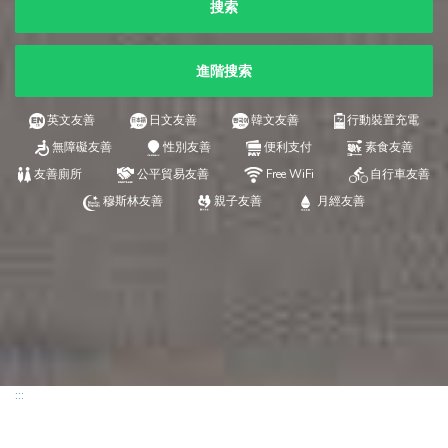
搜索
進階搜索
英文友善
日文友善
韓文友善
行動裝置充電
無障礙友善
性別友善
便利支付
素食友善
友善廁所
公平貿易友善
Free WiFi
自行車友善
穆斯林友善
親子友善
月經友善
:::