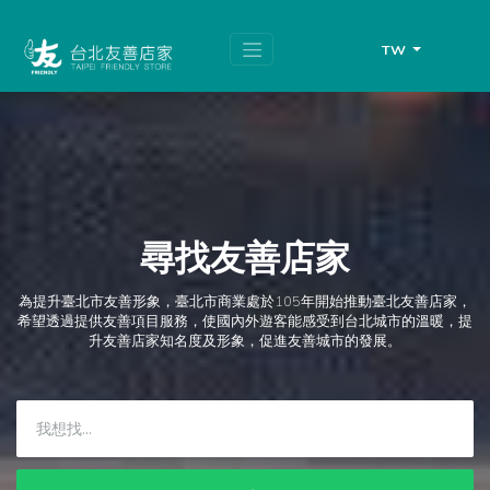
跳
頁
到
面
主
頂
TW
要
端
內
容
區
塊
尋找友善店家
為提升臺北市友善形象，臺北市商業處於105年開始推動臺北友善店家，
希望透過提供友善項目服務，使國內外遊客能感受到台北城市的溫暖，提
升友善店家知名度及形象，促進友善城市的發展。