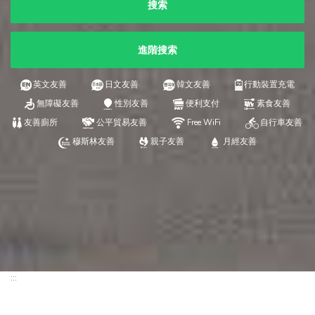
搜索
進階搜索
英文友善
日文友善
韓文友善
行動裝置充電
無障礙友善
性別友善
便利支付
素食友善
友善廁所
公平貿易友善
Free WiFi
自行車友善
穆斯林友善
親子友善
月經友善
:::