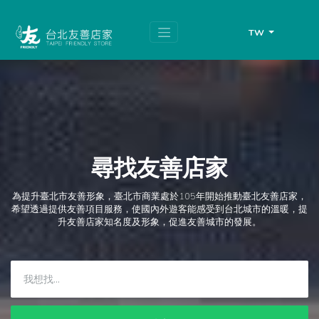
跳
頁
到
面
主
頂
TW
要
端
內
容
區
塊
尋找友善店家
為提升臺北市友善形象，臺北市商業處於105年開始推動臺北友善店家，
希望透過提供友善項目服務，使國內外遊客能感受到台北城市的溫暖，提
升友善店家知名度及形象，促進友善城市的發展。