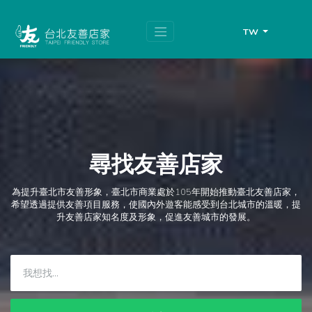
跳
頁
到
面
主
頂
TW
要
端
內
容
區
塊
尋找友善店家
為提升臺北市友善形象，臺北市商業處於105年開始推動臺北友善店家，
希望透過提供友善項目服務，使國內外遊客能感受到台北城市的溫暖，提
升友善店家知名度及形象，促進友善城市的發展。