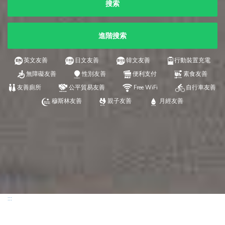
搜索
進階搜索
英文友善
日文友善
韓文友善
行動裝置充電
無障礙友善
性別友善
便利支付
素食友善
友善廁所
公平貿易友善
Free WiFi
自行車友善
穆斯林友善
親子友善
月經友善
:::