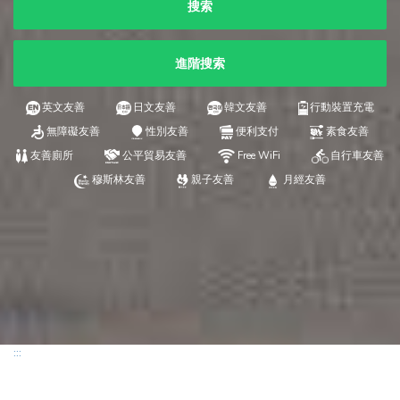
搜索
進階搜索
英文友善
日文友善
韓文友善
行動裝置充電
無障礙友善
性別友善
便利支付
素食友善
友善廁所
公平貿易友善
Free WiFi
自行車友善
穆斯林友善
親子友善
月經友善
:::