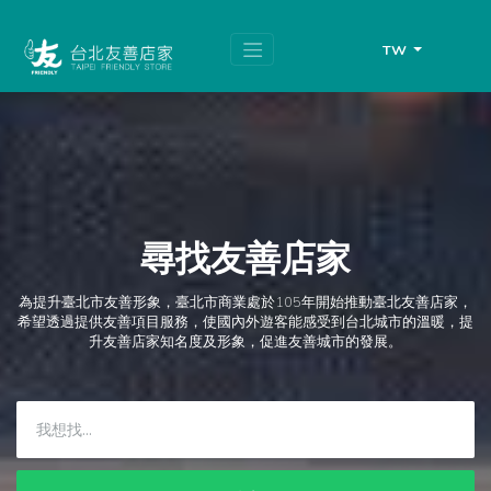
跳
頁
到
面
主
頂
TW
要
端
內
容
區
塊
尋找友善店家
為提升臺北市友善形象，臺北市商業處於105年開始推動臺北友善店家，
希望透過提供友善項目服務，使國內外遊客能感受到台北城市的溫暖，提
升友善店家知名度及形象，促進友善城市的發展。