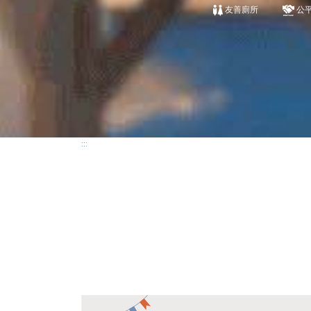
友善廁所
公
:::