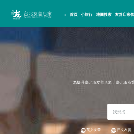
跳
頁
到
面
主
頂
:::
首頁
小旅行
地圖搜索
友善店家
要
端
內
容
區
塊
為提升臺北市友善形象，臺北市商
英文友善
日文友善