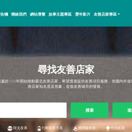
佈告欄
聯絡我們
網站導覽
故事主題專區
歷年影片
友善店家專區
尋找友善店家
業處於105年開始推動臺北友善店家，希望透過提供友善項目服務，使國內外遊
善店家知名度及形象，促進友善城市的發展。
搜索
進
韓文友善
行動裝置充電
無障礙友善
性別友善