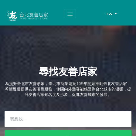
跳
頁
到
面
主
頂
TW
要
端
內
容
區
塊
尋找友善店家
為提升臺北市友善形象，臺北市商業處於105年開始推動臺北友善店家，
希望透過提供友善項目服務，使國內外遊客能感受到台北城市的溫暖，提
升友善店家知名度及形象，促進友善城市的發展。