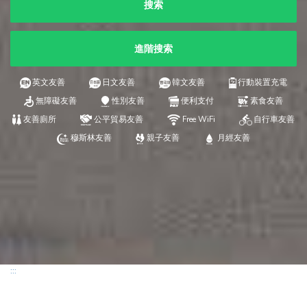
搜索
進階搜索
英文友善
日文友善
韓文友善
行動裝置充電
無障礙友善
性別友善
便利支付
素食友善
友善廁所
公平貿易友善
Free WiFi
自行車友善
穆斯林友善
親子友善
月經友善
:::