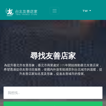
跳
頁
到
面
主
頂
TW
要
端
內
容
區
塊
尋找友善店家
為提升臺北市友善形象，臺北市商業處於105年開始推動臺北友善店家，
希望透過提供友善項目服務，使國內外遊客能感受到台北城市的溫暖，提
升友善店家知名度及形象，促進友善城市的發展。