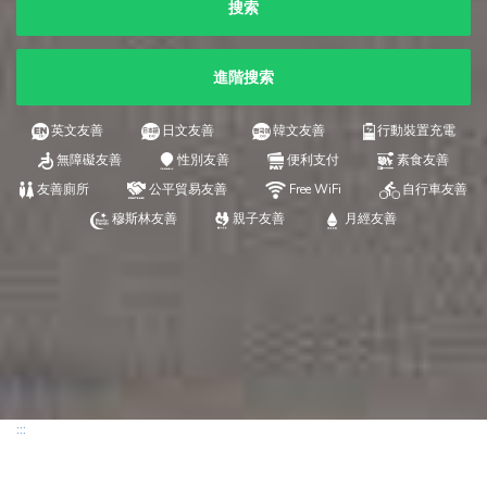
搜索
進階搜索
英文友善
日文友善
韓文友善
行動裝置充電
無障礙友善
性別友善
便利支付
素食友善
友善廁所
公平貿易友善
Free WiFi
自行車友善
穆斯林友善
親子友善
月經友善
:::