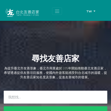
跳
頁
到
面
主
頂
TW
要
端
內
容
區
塊
尋找友善店家
為提升臺北市友善形象，臺北市商業處於105年開始推動臺北友善店家，
希望透過提供友善項目服務，使國內外遊客能感受到台北城市的溫暖，提
升友善店家知名度及形象，促進友善城市的發展。