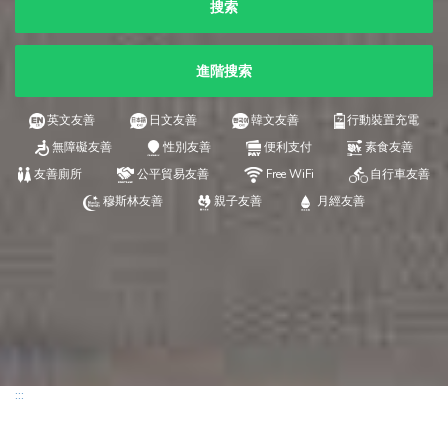
搜索
進階搜索
英文友善
日文友善
韓文友善
行動裝置充電
無障礙友善
性別友善
便利支付
素食友善
友善廁所
公平貿易友善
Free WiFi
自行車友善
穆斯林友善
親子友善
月經友善
:::