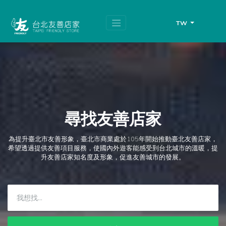
跳
頁
到
面
主
頂
TW
要
端
內
容
區
塊
尋找友善店家
為提升臺北市友善形象，臺北市商業處於105年開始推動臺北友善店家，
希望透過提供友善項目服務，使國內外遊客能感受到台北城市的溫暖，提
升友善店家知名度及形象，促進友善城市的發展。