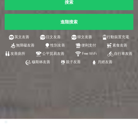
搜索
進階搜索
英文友善
日文友善
韓文友善
行動裝置充電
無障礙友善
性別友善
便利支付
素食友善
友善廁所
公平貿易友善
Free WiFi
自行車友善
穆斯林友善
親子友善
月經友善
:::