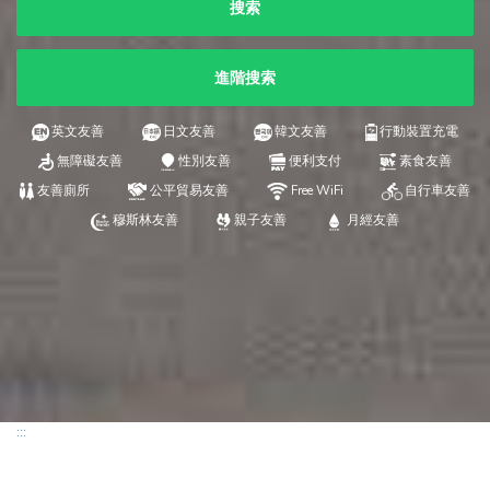
搜索
進階搜索
英文友善
日文友善
韓文友善
行動裝置充電
無障礙友善
性別友善
便利支付
素食友善
友善廁所
公平貿易友善
Free WiFi
自行車友善
穆斯林友善
親子友善
月經友善
:::