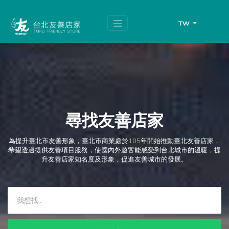
跳
頁
到
面
主
頂
TW
要
端
內
容
區
塊
尋找友善店家
為提升臺北市友善形象，臺北市商業處於105年開始推動臺北友善店家，
希望透過提供友善項目服務，使國內外遊客能感受到台北城市的溫暖，提
升友善店家知名度及形象，促進友善城市的發展。