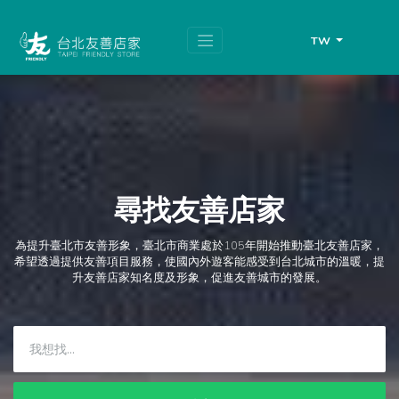
跳
頁
到
面
主
頂
TW
要
端
內
容
區
塊
尋找友善店家
為提升臺北市友善形象，臺北市商業處於105年開始推動臺北友善店家，
希望透過提供友善項目服務，使國內外遊客能感受到台北城市的溫暖，提
升友善店家知名度及形象，促進友善城市的發展。