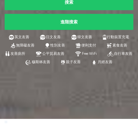
搜索
進階搜索
英文友善
日文友善
韓文友善
行動裝置充電
無障礙友善
性別友善
便利支付
素食友善
友善廁所
公平貿易友善
Free WiFi
自行車友善
穆斯林友善
親子友善
月經友善
:::