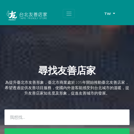
跳
頁
到
面
主
頂
TW
要
端
內
容
區
塊
尋找友善店家
為提升臺北市友善形象，臺北市商業處於105年開始推動臺北友善店家，
希望透過提供友善項目服務，使國內外遊客能感受到台北城市的溫暖，提
升友善店家知名度及形象，促進友善城市的發展。