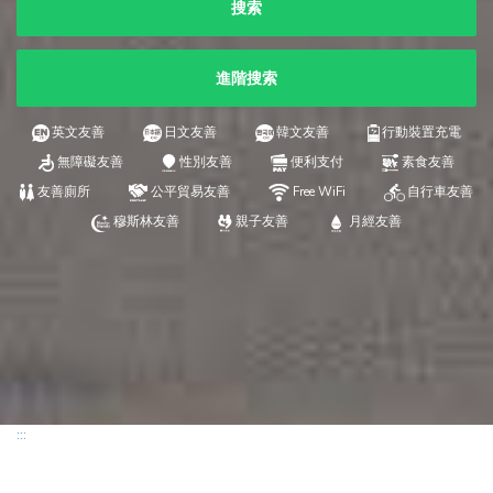
搜索
進階搜索
英文友善
日文友善
韓文友善
行動裝置充電
無障礙友善
性別友善
便利支付
素食友善
友善廁所
公平貿易友善
Free WiFi
自行車友善
穆斯林友善
親子友善
月經友善
:::