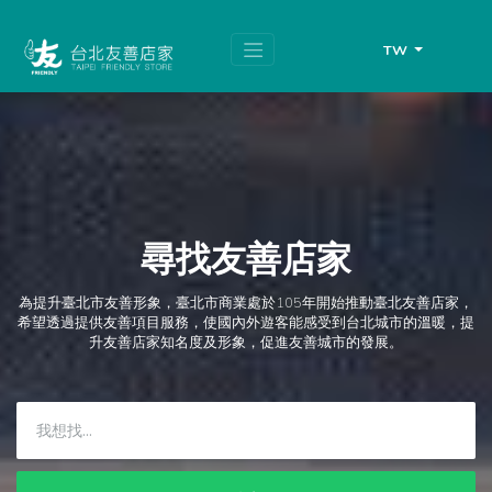
跳
頁
到
面
主
頂
TW
要
端
內
容
區
塊
尋找友善店家
為提升臺北市友善形象，臺北市商業處於105年開始推動臺北友善店家，
希望透過提供友善項目服務，使國內外遊客能感受到台北城市的溫暖，提
升友善店家知名度及形象，促進友善城市的發展。