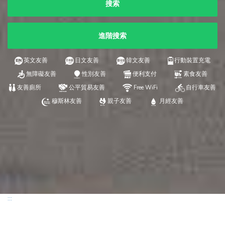
搜索
進階搜索
英文友善
日文友善
韓文友善
行動裝置充電
無障礙友善
性別友善
便利支付
素食友善
友善廁所
公平貿易友善
Free WiFi
自行車友善
穆斯林友善
親子友善
月經友善
:::