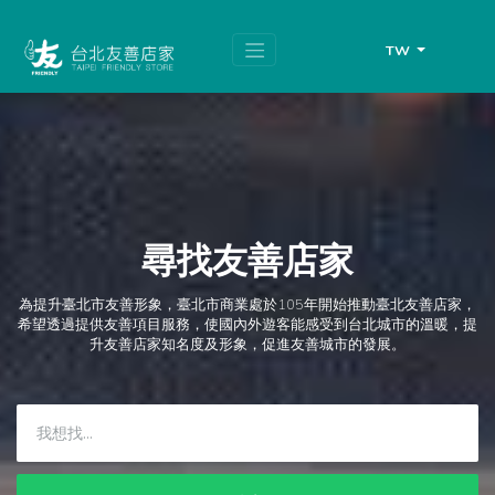
跳
頁
到
面
主
頂
TW
要
端
內
容
區
塊
尋找友善店家
為提升臺北市友善形象，臺北市商業處於105年開始推動臺北友善店家，
希望透過提供友善項目服務，使國內外遊客能感受到台北城市的溫暖，提
升友善店家知名度及形象，促進友善城市的發展。