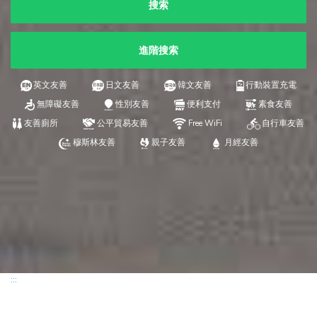
搜索
進階搜索
英文友善
日文友善
韓文友善
行動裝置充電
無障礙友善
性別友善
便利支付
素食友善
友善廁所
公平貿易友善
Free WiFi
自行車友善
穆斯林友善
親子友善
月經友善
:::