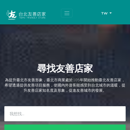
跳
頁
到
面
主
頂
TW
要
端
內
容
區
塊
尋找友善店家
為提升臺北市友善形象，臺北市商業處於105年開始推動臺北友善店家，
希望透過提供友善項目服務，使國內外遊客能感受到台北城市的溫暖，提
升友善店家知名度及形象，促進友善城市的發展。