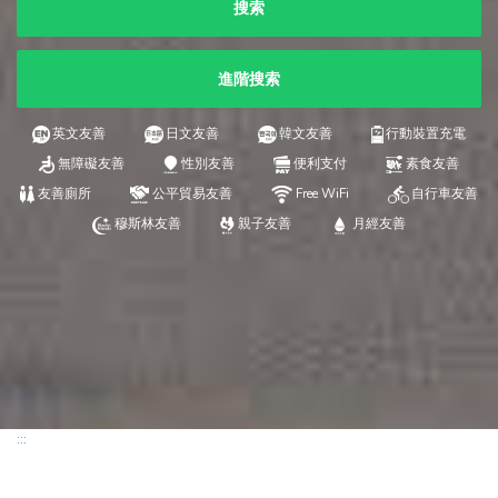
搜索
進階搜索
英文友善
日文友善
韓文友善
行動裝置充電
無障礙友善
性別友善
便利支付
素食友善
友善廁所
公平貿易友善
Free WiFi
自行車友善
穆斯林友善
親子友善
月經友善
:::