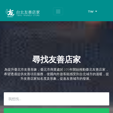
跳
頁
到
面
主
頂
TW
要
端
內
容
區
塊
尋找友善店家
為提升臺北市友善形象，臺北市商業處於105年開始推動臺北友善店家，
希望透過提供友善項目服務，使國內外遊客能感受到台北城市的溫暖，提
升友善店家知名度及形象，促進友善城市的發展。