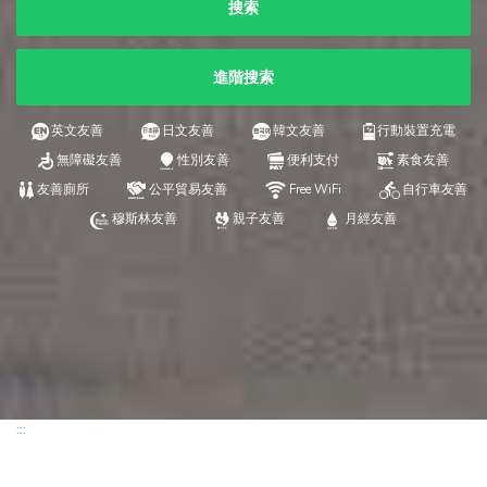
搜索
進階搜索
英文友善
日文友善
韓文友善
行動裝置充電
無障礙友善
性別友善
便利支付
素食友善
友善廁所
公平貿易友善
Free WiFi
自行車友善
穆斯林友善
親子友善
月經友善
:::