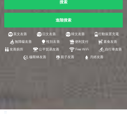
搜索
進階搜索
英文友善
日文友善
韓文友善
行動裝置充電
無障礙友善
性別友善
便利支付
素食友善
友善廁所
公平貿易友善
Free WiFi
自行車友善
穆斯林友善
親子友善
月經友善
:::