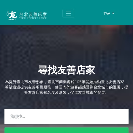
跳
頁
到
面
主
頂
TW
要
端
內
容
區
塊
尋找友善店家
為提升臺北市友善形象，臺北市商業處於105年開始推動臺北友善店家，
希望透過提供友善項目服務，使國內外遊客能感受到台北城市的溫暖，提
升友善店家知名度及形象，促進友善城市的發展。