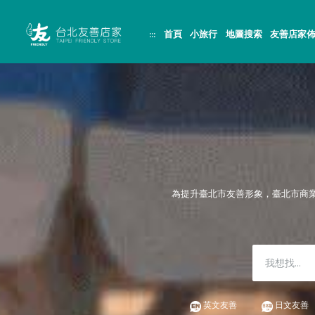
跳
頁
到
面
主
頂
:::
首頁
小旅行
地圖搜索
友善店家
要
端
內
容
區
塊
為提升臺北市友善形象，臺北市商
英文友善
日文友善