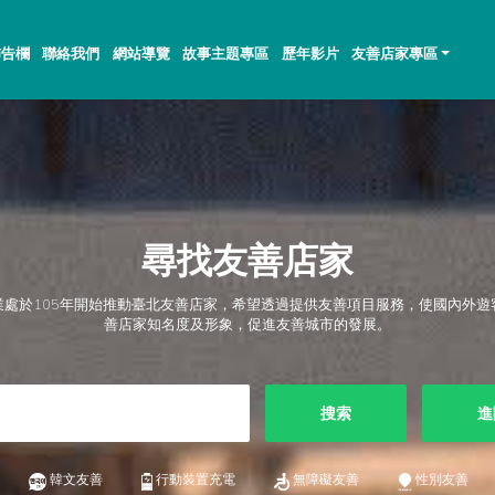
佈告欄
聯絡我們
網站導覽
故事主題專區
歷年影片
友善店家專區
尋找友善店家
業處於105年開始推動臺北友善店家，希望透過提供友善項目服務，使國內外遊
善店家知名度及形象，促進友善城市的發展。
搜索
進
韓文友善
行動裝置充電
無障礙友善
性別友善