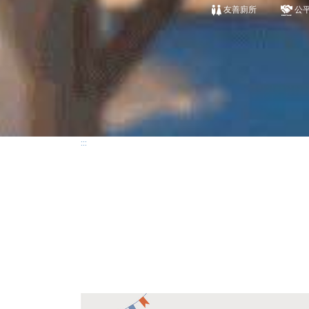
友善廁所
公
:::