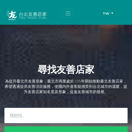
跳
頁
到
面
主
頂
TW
要
端
內
容
區
塊
尋找友善店家
為提升臺北市友善形象，臺北市商業處於105年開始推動臺北友善店家，
希望透過提供友善項目服務，使國內外遊客能感受到台北城市的溫暖，提
升友善店家知名度及形象，促進友善城市的發展。