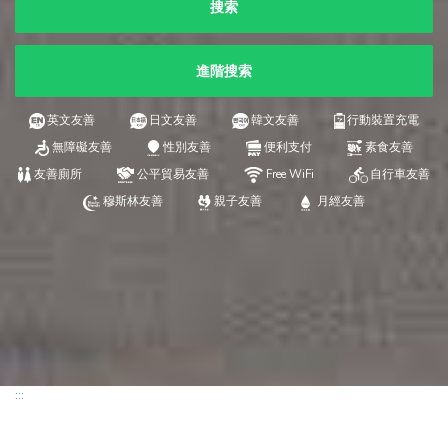
搜索
進階搜索
英文友善
日文友善
韓文友善
行動裝置充電
無障礙友善
性別友善
便利支付
素食友善
友善廁所
公平貿易友善
Free WiFi
自行車友善
穆斯林友善
親子友善
月經友善
:::