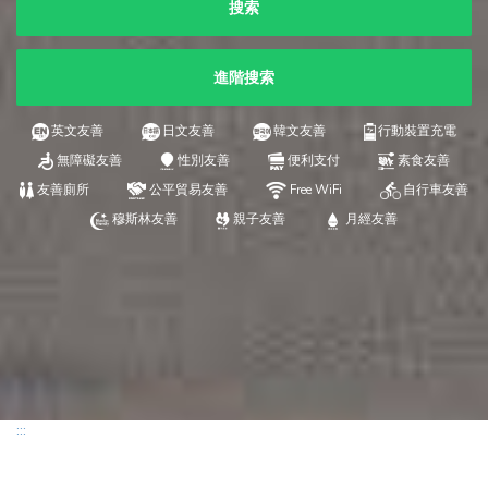
搜索
進階搜索
英文友善
日文友善
韓文友善
行動裝置充電
無障礙友善
性別友善
便利支付
素食友善
友善廁所
公平貿易友善
Free WiFi
自行車友善
穆斯林友善
親子友善
月經友善
:::