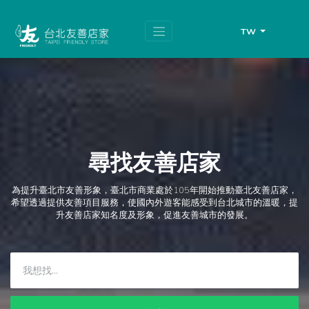
跳
頁
到
面
主
頂
TW
要
端
內
容
區
塊
尋找友善店家
為提升臺北市友善形象，臺北市商業處於105年開始推動臺北友善店家，
希望透過提供友善項目服務，使國內外遊客能感受到台北城市的溫暖，提
升友善店家知名度及形象，促進友善城市的發展。