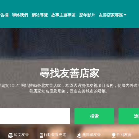
佈告欄
聯絡我們
網站導覽
故事主題專區
歷年影片
友善店家專區
尋找友善店家
業處於105年開始推動臺北友善店家，希望透過提供友善項目服務，使國內外遊
善店家知名度及形象，促進友善城市的發展。
搜索
進
韓文友善
行動裝置充電
無障礙友善
性別友善