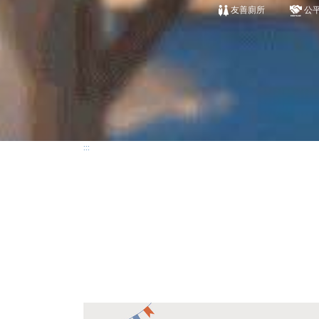
友善廁所
公
:::