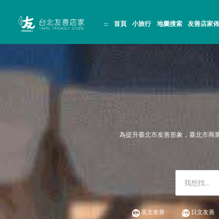
跳
頁
到
面
主
頂
:::
首頁
小旅行
地圖搜索
友善店家
要
端
內
容
區
塊
為提升臺北市友善形象，臺北市商
英文友善
日文友善