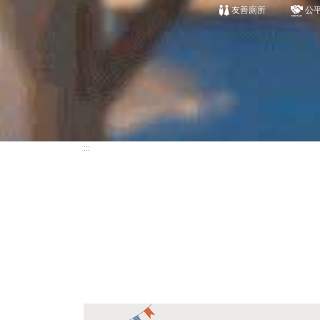
友善廁所
公
:::