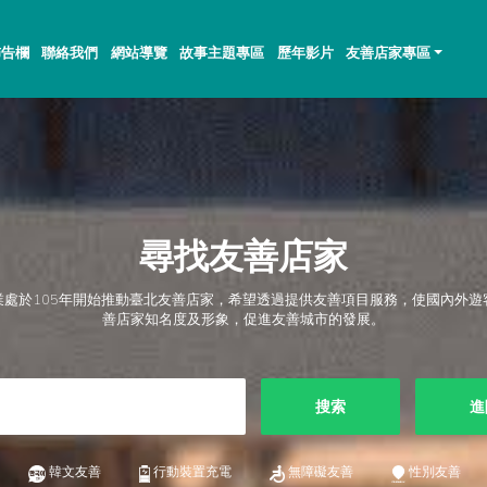
佈告欄
聯絡我們
網站導覽
故事主題專區
歷年影片
友善店家專區
尋找友善店家
業處於105年開始推動臺北友善店家，希望透過提供友善項目服務，使國內外遊
善店家知名度及形象，促進友善城市的發展。
搜索
進
韓文友善
行動裝置充電
無障礙友善
性別友善