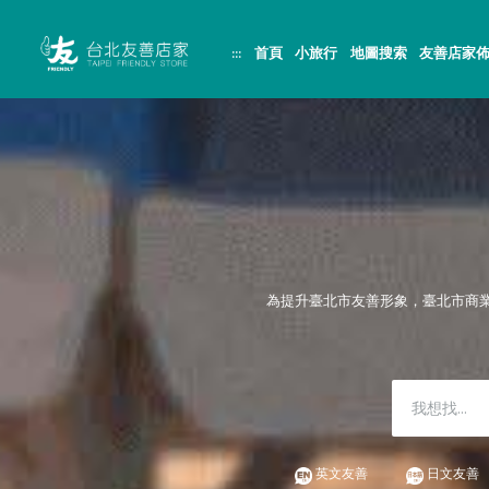
跳
頁
到
面
主
頂
:::
首頁
小旅行
地圖搜索
友善店家
要
端
內
容
區
塊
為提升臺北市友善形象，臺北市商
英文友善
日文友善