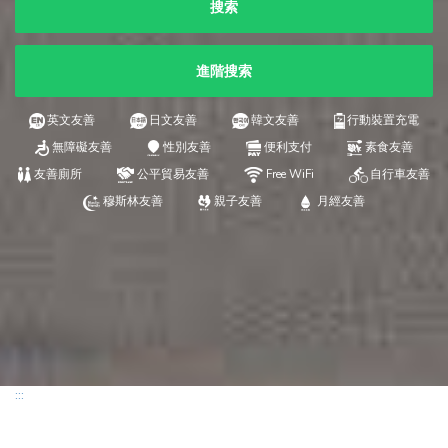
搜索
進階搜索
英文友善
日文友善
韓文友善
行動裝置充電
無障礙友善
性別友善
便利支付
素食友善
友善廁所
公平貿易友善
Free WiFi
自行車友善
穆斯林友善
親子友善
月經友善
:::