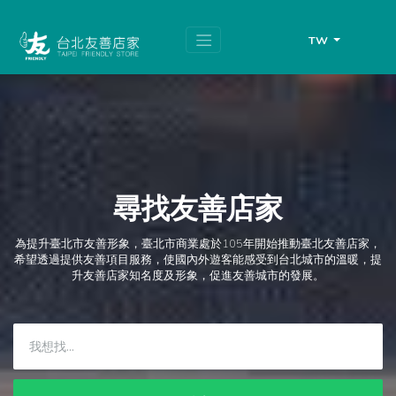
跳
頁
到
面
主
頂
TW
要
端
內
容
區
塊
尋找友善店家
為提升臺北市友善形象，臺北市商業處於105年開始推動臺北友善店家，
希望透過提供友善項目服務，使國內外遊客能感受到台北城市的溫暖，提
升友善店家知名度及形象，促進友善城市的發展。