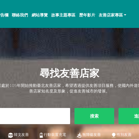
佈告欄
聯絡我們
網站導覽
故事主題專區
歷年影片
友善店家專區
尋找友善店家
業處於105年開始推動臺北友善店家，希望透過提供友善項目服務，使國內外遊
善店家知名度及形象，促進友善城市的發展。
搜索
進
韓文友善
行動裝置充電
無障礙友善
性別友善