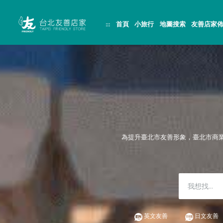
跳
頁
到
面
主
頂
:::
首頁
小旅行
地圖搜索
友善店家
要
端
內
容
區
塊
為提升臺北市友善形象，臺北市商
英文友善
日文友善