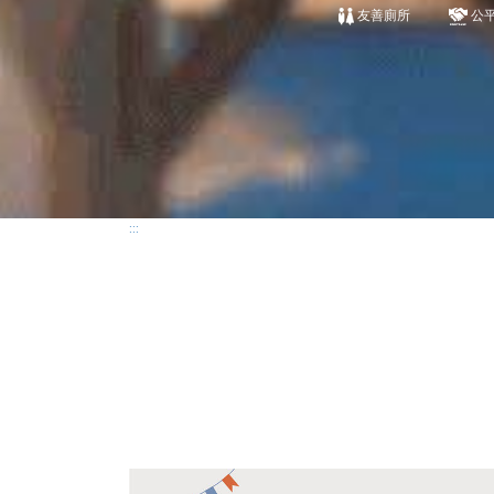
友善廁所
公
:::