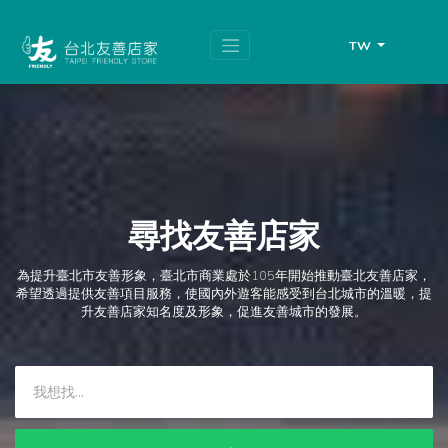
跳
頁
到
面
主
頂
TW
要
端
內
容
區
塊
尋找友善店家
為提升臺北市友善形象，臺北市商業處於105年開始推動臺北友善店家，
希望透過提供友善項目服務，使國內外遊客能感受到台北城市的溫暖，提
升友善店家知名度及形象，促進友善城市的發展。