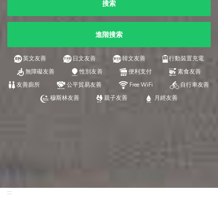
搜索
進階搜索
英文友善
日文友善
韓文友善
行動裝置充電
無障礙友善
性別友善
便利支付
素食友善
友善廁所
公平貿易友善
Free WiFi
自行車友善
穆斯林友善
親子友善
月經友善
:::