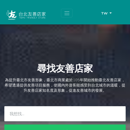
跳
頁
到
面
主
頂
TW
要
端
內
容
區
塊
尋找友善店家
為提升臺北市友善形象，臺北市商業處於105年開始推動臺北友善店家，
希望透過提供友善項目服務，使國內外遊客能感受到台北城市的溫暖，提
升友善店家知名度及形象，促進友善城市的發展。