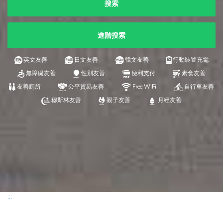
搜索
進階搜索
英文友善
日文友善
韓文友善
行動裝置充電
無障礙友善
性別友善
便利支付
素食友善
友善廁所
公平貿易友善
Free WiFi
自行車友善
穆斯林友善
親子友善
月經友善
:::