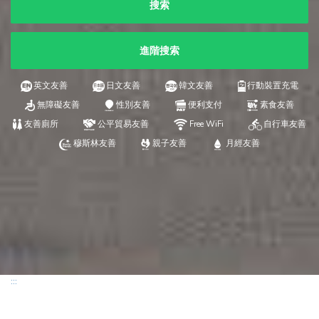
搜索
進階搜索
英文友善
日文友善
韓文友善
行動裝置充電
無障礙友善
性別友善
便利支付
素食友善
友善廁所
公平貿易友善
Free WiFi
自行車友善
穆斯林友善
親子友善
月經友善
:::