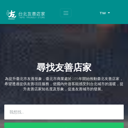
跳
頁
到
面
主
頂
TW
要
端
內
容
區
塊
尋找友善店家
為提升臺北市友善形象，臺北市商業處於105年開始推動臺北友善店家，
希望透過提供友善項目服務，使國內外遊客能感受到台北城市的溫暖，提
升友善店家知名度及形象，促進友善城市的發展。